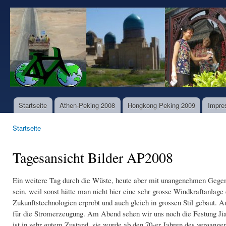
Dir
zu
www.world-
Inha
bike-
tours.com
Startseite
Athen-Peking 2008
Hongkong Peking 2009
Impre
Hauptmenü
Startseite
Sie sind hier
Tagesansicht Bilder AP2008
Ein weitere Tag durch die Wüste, heute aber mit unangenehmen Gegenw
sein, weil sonst hätte man nicht hier eine sehr grosse Windkraftanlag
Zukunftstechnologien erprobt und auch gleich in grossen Stil gebaut. 
für die Stromerzeugung. Am Abend sehen wir uns noch die Festung Jia
ist in sehr gutem Zustand, sie wurde ab den 70-er Jahren des vergangen